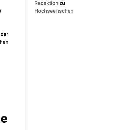
Redaktion
zu
r
Hochseefischen
 der
chen
ie