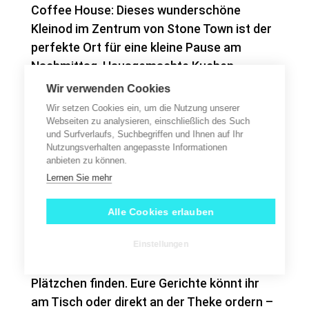
Coffee House: Dieses wunderschöne
Kleinod im Zentrum von Stone Town ist der
perfekte Ort für eine kleine Pause am
Nachmittag. Hausgemachte Kuchen,
Kaffeevariationen für jeden Geschmack
Wir verwenden Cookies
und ein besonderes Ambiente runden das
Wir setzen Cookies ein, um die Nutzung unserer
Erlebnis ab.
Webseiten zu analysieren, einschließlich des Such
und Surfverlaufs, Suchbegriffen und Ihnen auf Ihr
Nutzungsverhalten angepasste Informationen
Bodenständige, einfache und leckere
anbieten zu können.
afrikanische Küche bekommt ihr im
Lernen Sie mehr
Lukmaan. Das Lukmaan ist stets gut
besucht und man findet dort sowohl
Alle Cookies erlauben
Einheimische als auch Touristen. Die Preise
sind sehr moderat und ihr könnt entweder
Einstellungen
im Innenbereich oder auf der Terrasse ein
Plätzchen finden. Eure Gerichte könnt ihr
am Tisch oder direkt an der Theke ordern –