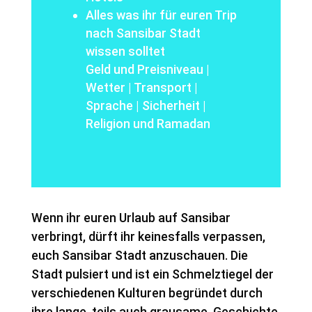
Alles was ihr für euren Trip
nach Sansibar Stadt
wissen solltet
Geld und Preisniveau
|
Wetter
|
Transport
|
Sprache
|
Sicherheit
|
Religion und Ramadan
Wenn ihr euren Urlaub auf Sansibar
verbringt, dürft ihr keinesfalls verpassen,
euch Sansibar Stadt anzuschauen. Die
Stadt pulsiert und ist ein Schmelztiegel der
verschiedenen Kulturen begründet durch
ihre lange, teils auch grausame, Geschichte.