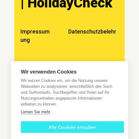
| HolidayCheck
Impressum
Datenschutzbelehr
ung
Wir verwenden Cookies
Wir sind ein umfassendes Informationsportal, welches seinen
Nutzern hochwertige Inhalte kostenfrei zur Verfügung stellt.
Wir setzen Cookies ein, um die Nutzung unserer
Die Kosten für Recherche, Aufbereitung, Erstellung und
Webseiten zu analysieren, einschließlich des Such
Vermarktung der Inhalte, sowie den damit verbundenen
und Surfverlaufs, Suchbegriffen und Ihnen auf Ihr
Arbeiten, finanzieren wir zum Teil durch die Einarbeitung von
Affiliate Links. *Bei Kauf eines Produktes über einen Affiliate
Nutzungsverhalten angepasste Informationen
Link erhalten wir als Amazon-Partner eine kleine Provision. Das
anbieten zu können.
dabei wichtigste – für euch als Käufer ändert sich dadurch
nichts. Unsere Empfehlungen unterliegen dabei stets dem
Lernen Sie mehr
Interesse des Nutzers und erfolgt unabhängig von der
generierten Provision.
Alle Cookies erlauben
© 2023 sansibar-urlaub.de