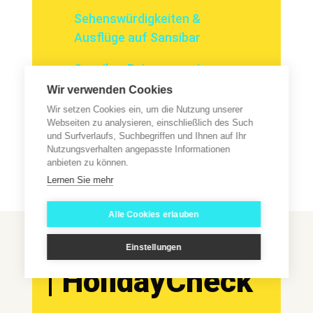
Sehenswürdigkeiten &
Ausflüge auf Sansibar
Sansibar Reisemagazin
Wir verwenden Cookies
Sansibar Urlaub buchen
Wir setzen Cookies ein, um die Nutzung unserer
Webseiten zu analysieren, einschließlich des Such
und Surfverlaufs, Suchbegriffen und Ihnen auf Ihr
Nutzungsverhalten angepasste Informationen
anbieten zu können.
Lernen Sie mehr
Unser Reiseanbieter:
Alle Cookies erlauben
CHECK24 | TUI
Einstellungen
| HolidayCheck