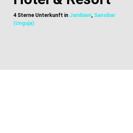
4 Sterne Unterkunft in
Jambiani
,
Sansibar
(Unguja)
Zusätzliche Informationen
Lage und Adresse
Preise und Buchung