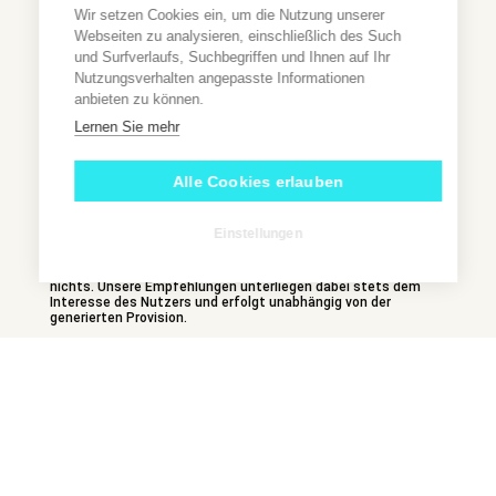
Impressum
Datenschutzbelehr
Wir setzen Cookies ein, um die Nutzung unserer
ung
Webseiten zu analysieren, einschließlich des Such
und Surfverlaufs, Suchbegriffen und Ihnen auf Ihr
Nutzungsverhalten angepasste Informationen
anbieten zu können.
Lernen Sie mehr
Wir sind ein umfassendes Informationsportal, welches seinen
Nutzern hochwertige Inhalte kostenfrei zur Verfügung stellt.
Alle Cookies erlauben
Die Kosten für Recherche, Aufbereitung, Erstellung und
Vermarktung der Inhalte, sowie den damit verbundenen
Arbeiten, finanzieren wir zum Teil durch die Einarbeitung von
Einstellungen
Affiliate Links. *Bei Kauf eines Produktes über einen Affiliate
Link erhalten wir als Amazon-Partner eine kleine Provision. Das
dabei wichtigste – für euch als Käufer ändert sich dadurch
nichts. Unsere Empfehlungen unterliegen dabei stets dem
Interesse des Nutzers und erfolgt unabhängig von der
generierten Provision.
© 2023 sansibar-urlaub.de
Webdesign, Umsetzung & SEO by
aeovi
| Design & Marketing