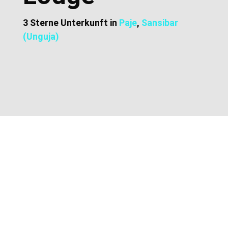
3 Sterne Unterkunft in
Paje
,
Sansibar
(Unguja)
Zusätzliche Informationen
Lage und Adresse
Preise und Buchung