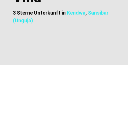
3 Sterne Unterkunft in
Kendwa
,
Sansibar
(Unguja)
Zusätzliche Informationen
Lage und Adresse
Preise und Buchung