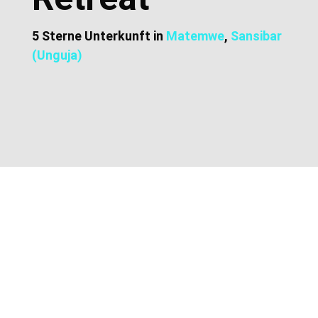
5 Sterne Unterkunft in
Matemwe
,
Sansibar
(Unguja)
Zusätzliche Informationen
Lage und Adresse
Preise und Buchung