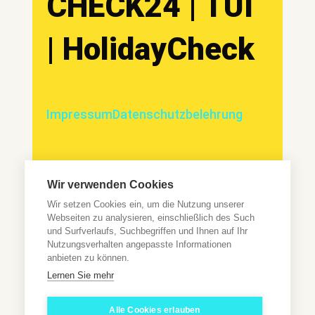
CHECK24 | TUI
| HolidayCheck
Impressum
Datenschutzbelehrung
Wir verwenden Cookies
Wir sind ein umfassendes Informationsportal, welches seinen
Wir setzen Cookies ein, um die Nutzung unserer
Nutzern hochwertige Inhalte kostenfrei zur Verfügung stellt.
Die Kosten für Recherche, Aufbereitung, Erstellung und
Webseiten zu analysieren, einschließlich des Such
Vermarktung der Inhalte, sowie den damit verbundenen
und Surfverlaufs, Suchbegriffen und Ihnen auf Ihr
Arbeiten, finanzieren wir zum Teil durch die Einarbeitung von
Affiliate Links. *Bei Kauf eines Produktes über einen Affiliate
Nutzungsverhalten angepasste Informationen
Link erhalten wir als Amazon-Partner eine kleine Provision. Das
anbieten zu können.
dabei wichtigste – für euch als Käufer ändert sich dadurch
nichts. Unsere Empfehlungen unterliegen dabei stets dem
Lernen Sie mehr
Interesse des Nutzers und erfolgt unabhängig von der
generierten Provision.
Alle Cookies erlauben