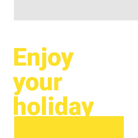
Enjoy
your
holiday