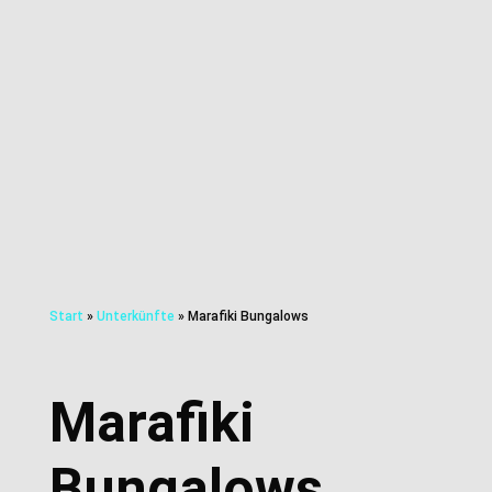
Start
»
Unterkünfte
»
Marafiki Bungalows
Marafiki
Bungalows