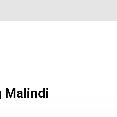
Lage und
Preise
Adresse
und
Buchung
 Malindi