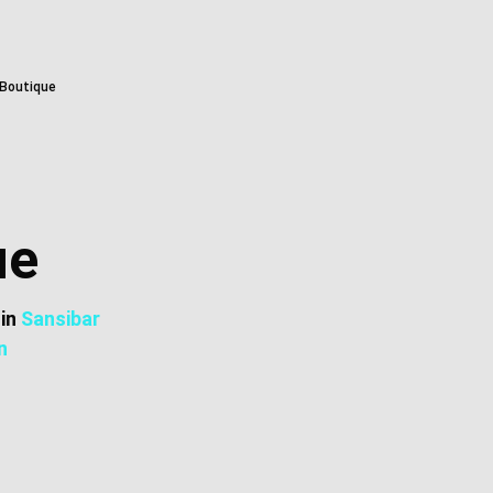
 Boutique
ue
 in
Sansibar
n