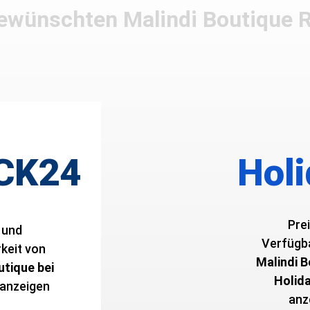
 gewünschten Malindi Boutique 
CK24
Hol
Pre
 und
Verfügba
eit von ­
Malindi B
utique bei
Holid
anzeigen
anz