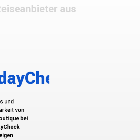
Reiseanbieter aus
idayCheck
is und
rkeit von ­
outique bei
ayCheck
eigen