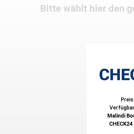
Bitte wählt hier den
CHE
Preis
Verfügbark
Malindi Bo
CHECK24