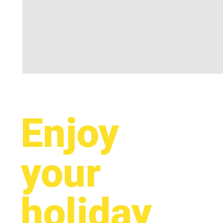
Enjoy
your
holiday