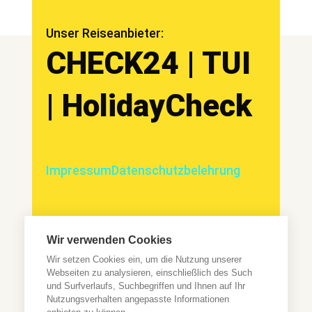
Unser Reiseanbieter:
CHECK24 | TUI
| HolidayCheck
Impressum
Datenschutzbelehrung
Wir verwenden Cookies
Wir sind ein umfassendes Informationsportal, welches seinen
Wir setzen Cookies ein, um die Nutzung unserer
Nutzern hochwertige Inhalte kostenfrei zur Verfügung stellt.
Die Kosten für Recherche, Aufbereitung, Erstellung und
Webseiten zu analysieren, einschließlich des Such
Vermarktung der Inhalte, sowie den damit verbundenen
und Surfverlaufs, Suchbegriffen und Ihnen auf Ihr
Arbeiten, finanzieren wir zum Teil durch die Einarbeitung von
Affiliate Links. *Bei Kauf eines Produktes über einen Affiliate
Nutzungsverhalten angepasste Informationen
Link erhalten wir als Amazon-Partner eine kleine Provision. Das