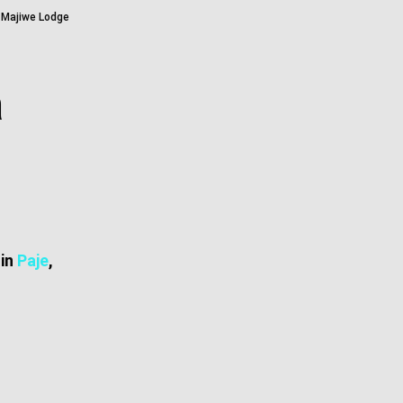
 Majiwe Lodge
a
 in
Paje
,