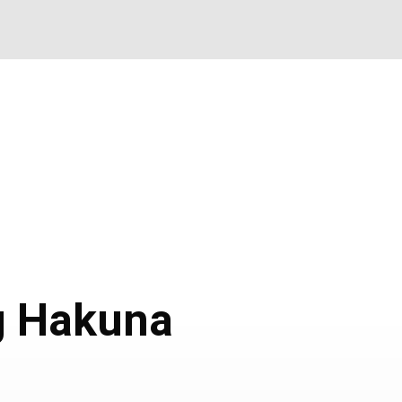
Lage und
Preise
Adresse
und
Buchung
g Hakuna