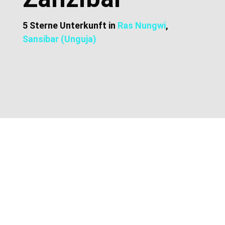
5 Sterne Unterkunft in
Ras Nungwi
,
Sansibar (Unguja)
Zusätzliche Informationen
Lage und Adresse
Preise und Buchung