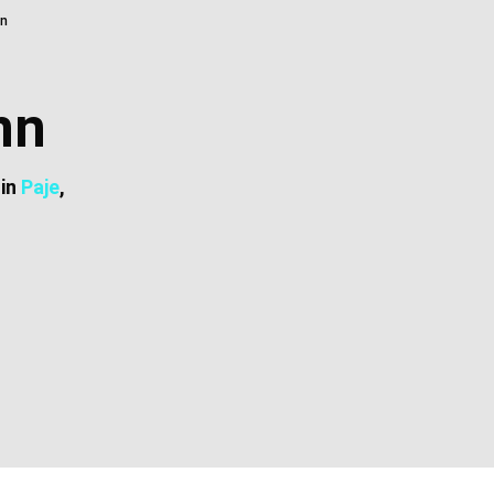
nn
nn
 in
Paje
,
Lage und
Preise