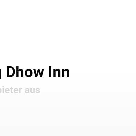
Adresse
und
Buchung
g Dhow Inn
ieter aus