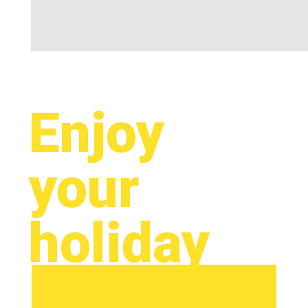
Enjoy
your
holiday