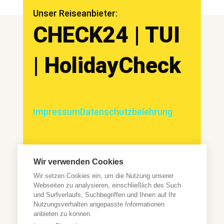
Unser Reiseanbieter:
CHECK24 | TUI
| HolidayCheck
Impressum
Datenschutzbelehrung
Wir verwenden Cookies
Wir sind ein umfassendes Informationsportal, welches seinen
Wir setzen Cookies ein, um die Nutzung unserer
Nutzern hochwertige Inhalte kostenfrei zur Verfügung stellt.
Die Kosten für Recherche, Aufbereitung, Erstellung und
Webseiten zu analysieren, einschließlich des Such
Vermarktung der Inhalte, sowie den damit verbundenen
und Surfverlaufs, Suchbegriffen und Ihnen auf Ihr
Arbeiten, finanzieren wir zum Teil durch die Einarbeitung von
Affiliate Links. *Bei Kauf eines Produktes über einen Affiliate
Nutzungsverhalten angepasste Informationen
Link erhalten wir als Amazon-Partner eine kleine Provision. Das
anbieten zu können.
dabei wichtigste – für euch als Käufer ändert sich dadurch