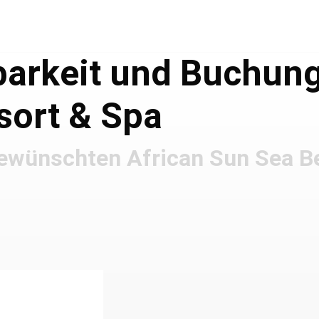
barkeit und Buchun
sort & Spa
 gewünschten African Sun Sea 