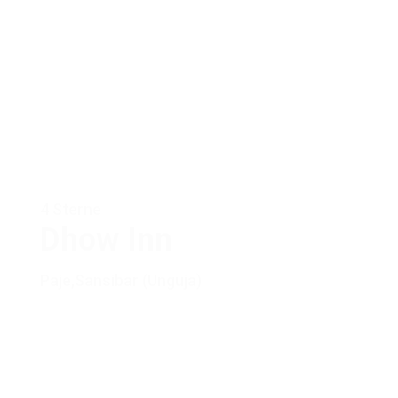
4 Sterne
Dhow Inn
Paje
,
Sansibar (Unguja)